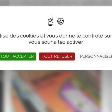
de photos prises sur place, par l’auteur Laurent Lefeu
ilise des cookies et vous donne le contrôle s
vous souhaitez activer
TOUT ACCEPTER
TOUT REFUSER
PERSONNALISE